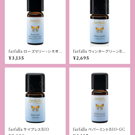
farfalla ローズマリー・シネオ
farfalla ウィンターグリーンBI
ール（ケモタイプ）BIO野生
O
¥3,135
¥2,695
farfalla サイプレスBIO
farfalla ペパーミントBIO・GC