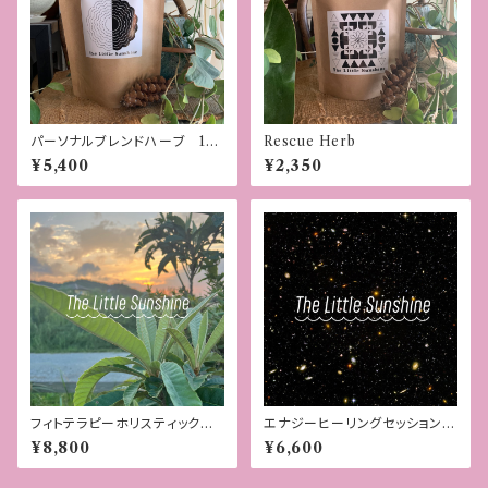
パーソナルブレンドハーブ 10
Rescue Herb
0g
¥5,400
¥2,350
フィトテラピーホリスティックコ
エナジーヒーリングセッション
ンサルテーション 60min
60min
¥8,800
¥6,600